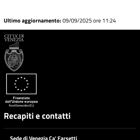
Condividi
Condividi
su
Ultimo aggiornamento:
09/09/2025 ore 11:24
Facebook
Condividi
su
Condividi
Twitter
su
Google
su
Whatsapp
Plus
Recapiti e contatti
Sede di Venezia Ca' Farsetti