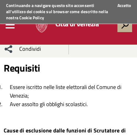
Regione Veneto
ACCEDI AI SERVIZI
Continuando a navigare questo sito acconsenti
Accetto
all'utilizzo dei cookie sul browser come descritto nella
nostra
Cookie Policy
Città di Venezia
Condividi
Condividi
Condividi
Requisiti
sui social
Condividi
su
Essere iscritto nelle liste elettorali del Comune di
network
Facebook
Condividi
su
Venezia;
Aver assolto gli obblighi scolastici.
Condividi
Twitter
su
Facebook
su
Cause di esclusione dalle funzioni di Scrutatore di
Whatsapp