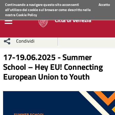
Regione Veneto
ACCEDI AI SERVIZI
Continuando a navigare questo sito acconsenti
Accetto
all'utilizzo dei cookie sul browser come descritto nella
nostra
Cookie Policy
Città di Venezia
Condividi
Condividi
Condividi
17-19.06.2025 - Summer
School – Hey EU! Connecting
sui social
Condividi
su
European Union to Youth
network
Facebook
Condividi
su
Condividi
Twitter
su
Facebook
su
Whatsapp