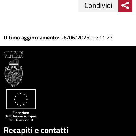
Condividi
Condividi
Condividi
su
Ultimo aggiornamento:
26/06/2025 ore 11:22
Facebook
Condividi
su
Condividi
Twitter
su
Google
su
Whatsapp
Plus
Recapiti e contatti