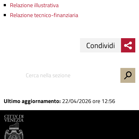
Relazione illustrativa
Relazione tecnico-finanziaria
Condividi
Condividi
Condividi
su
Facebook
Condividi
su
Condividi
Twitter
su
Ultimo aggiornamento:
22/04/2026 ore 12:56
Google
su
Whatsapp
Plus