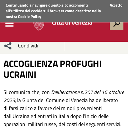
Regione Veneto
ACCEDI AI SERVIZI
Continuando a navigare questo sito acconsenti
Accetto
all'utilizzo dei cookie sul browser come descritto nella
nostra
Cookie Policy
Città di Venezia
Condividi
Condividi
Condividi
ACCOGLIENZA PROFUGHI
UCRAINI
sui social
Condividi
su
network
Facebook
Condividi
su
Si comunica che, con
Deliberazione n.207 del 16 ottobre
Condividi
Twitter
su
2023,
la Giunta del Comune di Venezia ha deliberato
di farsi carico a favore dei minori provenienti
Facebook
su
dall’Ucraina ed entrati in Italia dopo l’inizio delle
operazioni militari russe, dei costi dei seguenti servizi:
Whatsapp