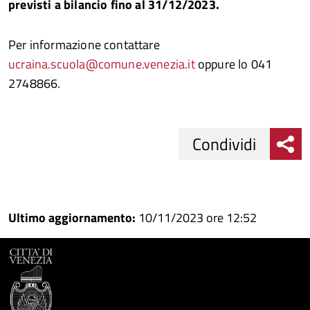
previsti a bilancio fino al 31/12/2
02
3
.
Per informazione contattare
ucraina.scuola@comune.venezia.it
oppure lo 041
2748866.
Condividi
Condividi
Condividi
su
Ultimo aggiornamento:
10/11/2023 ore 12:52
Facebook
Condividi
su
Condividi
Twitter
su
Google
su