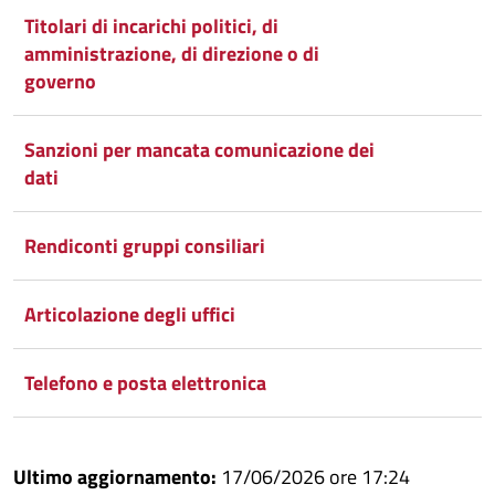
Titolari di incarichi politici, di
Condividi
Twitter
su
amministrazione, di direzione o di
Google
su
governo
Whatsapp
Plus
Sanzioni per mancata comunicazione dei
dati
Rendiconti gruppi consiliari
Articolazione degli uffici
Telefono e posta elettronica
Ultimo aggiornamento:
17/06/2026 ore 17:24