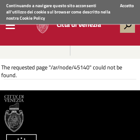
Regione Veneto
ACCEDI AI SERVIZI
Continuando a navigare questo sito acconsenti
Accetto
all'utilizzo dei cookie sul browser come descritto nella
nostra
Cookie Policy
Città di Venezia
The requested page "/ar/node/45140" could not be
found.