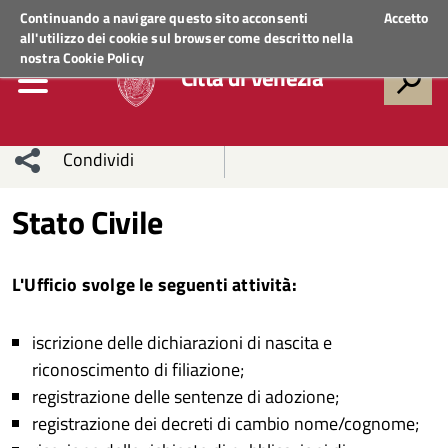
Regione Veneto
ACCEDI AI SERVIZI
Continuando a navigare questo sito acconsenti
Accetto
all'utilizzo dei cookie sul browser come descritto nella
nostra
Cookie Policy
Città di Venezia
Condividi
Condividi
Condividi
Stato Civile
sui social
Condividi
su
L'Ufficio svolge le seguenti attività:
network
Facebook
Condividi
su
iscrizione delle dichiarazioni di nascita e
Condividi
Twitter
su
riconoscimento di filiazione;
Facebook
su
registrazione delle sentenze di adozione;
registrazione dei decreti di cambio nome/cognome;
Whatsapp