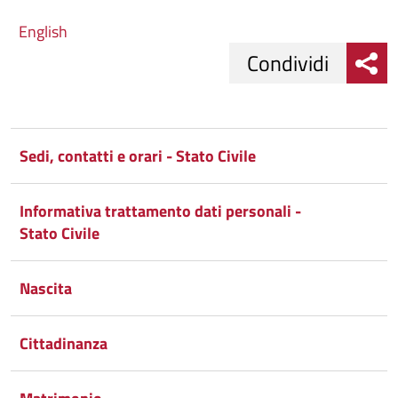
English
Condividi
Condividi
Condividi
su
Sedi, contatti e orari - Stato Civile
Facebook
Condividi
su
Informativa trattamento dati personali -
Condividi
Twitter
su
Stato Civile
Google
su
Nascita
Whatsapp
Plus
Cittadinanza