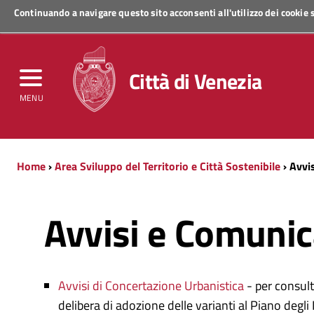
Continuando a navigare questo sito acconsenti all'utilizzo dei cookie
Regione Veneto
Città di Venezia
MENU
Home
›
Area Sviluppo del Territorio e Città Sostenibile
› Avvi
Avvisi e Comunic
Avvisi di Concertazione Urbanistica
- per consult
delibera di adozione delle varianti al Piano degli 