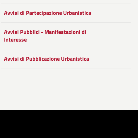
Facebook
Condividi
su
Avvisi di Partecipazione Urbanistica
Twitter
su
Google
Avvisi Pubblici - Manifestazioni di
Interesse
Plus
Avvisi di Pubblicazione Urbanistica