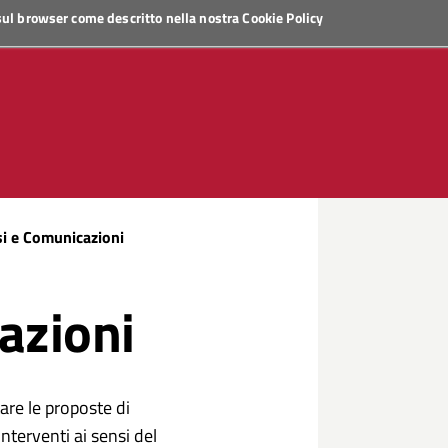
 sul browser come descritto nella nostra
Cookie Policy
si e Comunicazioni
azioni
are le proposte di
Interventi ai sensi del