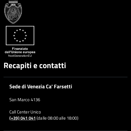
Condividi
Twitter
su
Google
su
Whatsapp
Plus
Recapiti e contatti
Sede di Venezia Ca' Farsetti
San Marco 4136
Call Center Unico
(+39) 041 041
(dalle 08:00 alle 18:00)