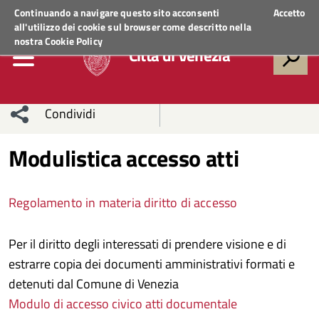
Regione Veneto
ACCEDI AI SERVIZI
Continuando a navigare questo sito acconsenti
Accetto
all'utilizzo dei cookie sul browser come descritto nella
nostra
Cookie Policy
Città di Venezia
Condividi
Condividi
Condividi
Modulistica accesso atti
sui social
Condividi
su
Regolamento in materia diritto di accesso
network
Facebook
Condividi
su
Per il diritto degli interessati di prendere visione e di
Condividi
Twitter
su
estrarre copia dei documenti amministrativi formati e
Facebook
su
detenuti dal Comune di Venezia
Modulo di accesso civico atti documentale
Whatsapp