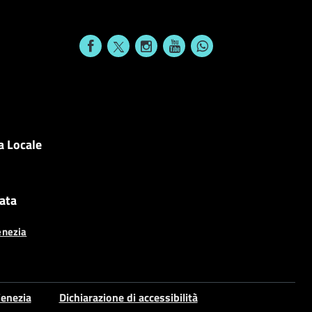
a Locale
cata
enezia
enezia
Dichiarazione di accessibilità