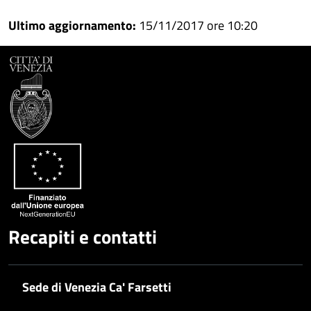
Condividi
su
Ultimo aggiornamento:
15/11/2017 ore 10:20
Facebook
Condividi
su
Condividi
Twitter
su
Google
su
Whatsapp
Plus
Recapiti e contatti
Sede di Venezia Ca' Farsetti