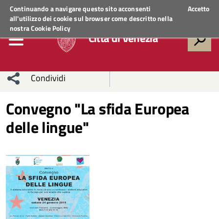
Regione Veneto
ACCEDI AI SERVIZI
Continuando a navigare questo sito acconsenti
Accetto
all'utilizzo dei cookie sul browser come descritto nella
nostra
Cookie Policy
Città di Venezia
Condividi
Condividi
Condividi
Convegno "La sfida Europea
delle lingue"
sui social
Condividi
su
network
Facebook
Condividi
su
Condividi
Twitter
su
Facebook
su
Whatsapp