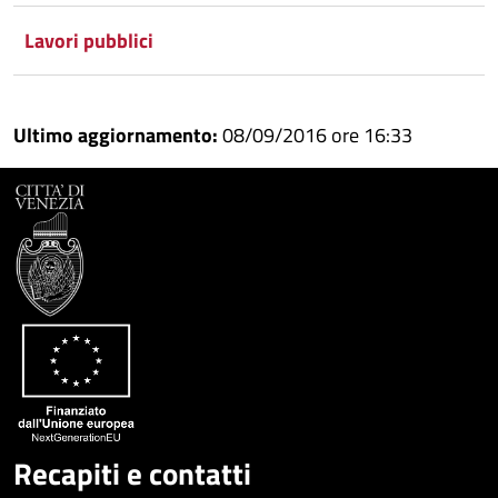
Condividi
su
Lavori pubblici
Facebook
Condividi
su
Condividi
Twitter
su
Ultimo aggiornamento:
08/09/2016 ore 16:33
Google
su
Whatsapp
Plus
Recapiti e contatti