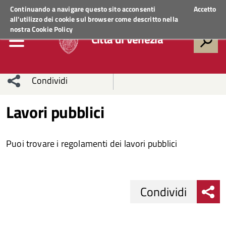
Regione Veneto
ACCEDI AI SERVIZI
Continuando a navigare questo sito acconsenti
Accetto
all'utilizzo dei cookie sul browser come descritto nella
nostra
Cookie Policy
Città di Venezia
Condividi
Condividi
Condividi
Lavori pubblici
sui social
Condividi
su
Puoi trovare i regolamenti dei lavori pubblici
network
Facebook
Condividi
su
Condividi
Twitter
su
Condividi
Facebook
su
Condividi
Whatsapp