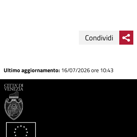
Condividi
Condividi
Condividi
su
Ultimo aggiornamento:
16/07/2026 ore 10:43
Facebook
Condividi
su
Condividi
Twitter
su
Google
su
Whatsapp
Plus