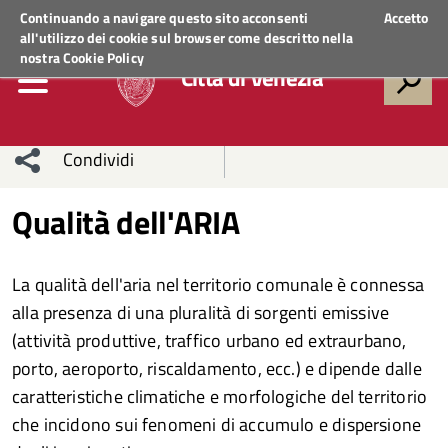
Regione Veneto
ACCEDI AI SERVIZI
Continuando a navigare questo sito acconsenti
Accetto
all'utilizzo dei cookie sul browser come descritto nella
nostra
Cookie Policy
Città di Venezia
Condividi
Condividi
Condividi
Qualità dell'ARIA
sui social
Condividi
su
La qualità dell'aria nel territorio comunale è connessa
network
Facebook
Condividi
su
alla presenza di una pluralità di sorgenti emissive
(attività produttive, traffico urbano ed extraurbano,
Condividi
Twitter
su
porto, aeroporto, riscaldamento, ecc.) e dipende dalle
Facebook
su
caratteristiche climatiche e morfologiche del territorio
che incidono sui fenomeni di accumulo e dispersione
Whatsapp