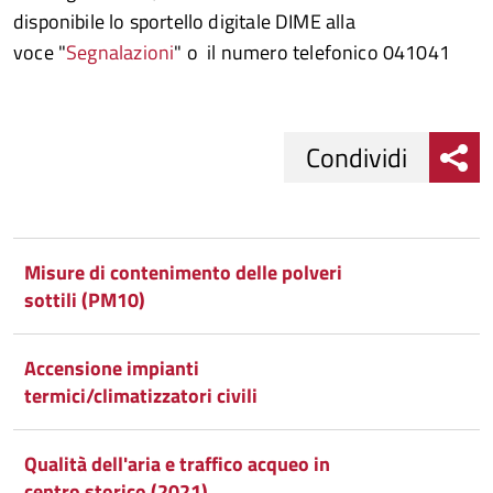
disponibile lo sportello digitale DIME alla
voce "
Segnalazioni
" o il numero telefonico 041041
Condividi
Condividi
Condividi
su
Misure di contenimento delle polveri
sottili (PM10)
Facebook
Condividi
su
Condividi
Twitter
su
Accensione impianti
termici/climatizzatori civili
Google
su
Whatsapp
Plus
Qualità dell'aria e traffico acqueo in
centro storico (2021)