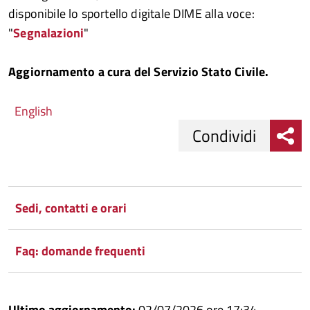
disponibile lo sportello digitale DIME alla voce:
"
Segnalazioni
"
Aggiornamento a cura del Servizio Stato Civile.
English
Condividi
Condividi
Condividi
su
Sedi, contatti e orari
Facebook
Condividi
su
Faq: domande frequenti
Condividi
Twitter
su
Google
su
Ultimo aggiornamento:
02/07/2026 ore 17:34