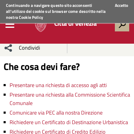
Regione Veneto
ACCEDI AI SERVIZI
Continuando a navigare questo sito acconsenti
Accetto
all'utilizzo dei cookie sul browser come descritto nella
nostra
Cookie Policy
Città di Venezia
Condividi
Condividi
Condividi
Che cosa devi fare?
sui social
Condividi
su
Presentare una richiesta di accesso agli atti
network
Facebook
Condividi
su
Presentare una richiesta alla Commissione Scientifica
Condividi
Twitter
su
Comunale
Comunicare via PEC alla nostra Direzione
Facebook
su
Richiedere un Certificato di Destinazione Urbanistica
Whatsapp
Richiedere un Certificato di Credito Edilizio