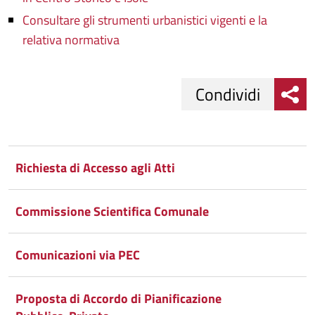
Consultare gli strumenti urbanistici vigenti e la
relativa normativa
Condividi
Condividi
Condividi
su
Richiesta di Accesso agli Atti
Facebook
Condividi
su
Commissione Scientifica Comunale
Condividi
Twitter
su
Google
su
Comunicazioni via PEC
Whatsapp
Plus
Proposta di Accordo di Pianificazione