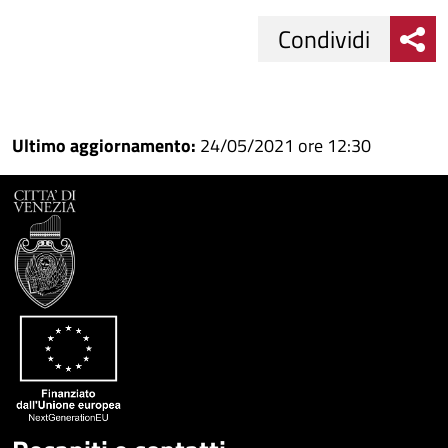
Condividi
Condividi
Condividi
su
Ultimo aggiornamento:
24/05/2021 ore 12:30
Facebook
Condividi
su
Condividi
Twitter
su
Google
su
Whatsapp
Plus