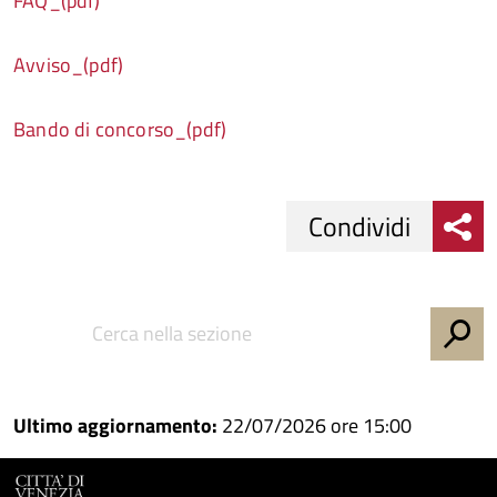
FAQ_(pdf)
Avviso_(pdf)
Bando di concorso_(pdf)
Condividi
Condividi
Condividi
su
Facebook
Condividi
su
Condividi
Twitter
su
Ultimo aggiornamento:
22/07/2026 ore 15:00
Google
su