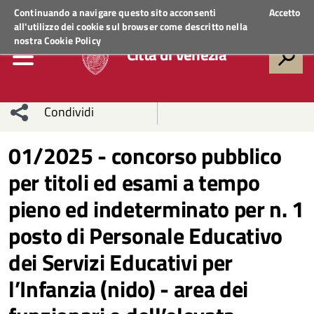
Regione Veneto
ACCEDI AI SERVIZI
Continuando a navigare questo sito acconsenti
Accetto
all'utilizzo dei cookie sul browser come descritto nella
nostra
Cookie Policy
Città di Venezia
Condividi
Condividi
Condividi
01/2025 - concorso pubblico
per titoli ed esami a tempo
sui social
Condividi
su
pieno ed indeterminato per n. 1
network
Facebook
Condividi
su
posto di Personale Educativo
Condividi
Twitter
su
dei Servizi Educativi per
Facebook
su
l’Infanzia (nido) - area dei
Whatsapp