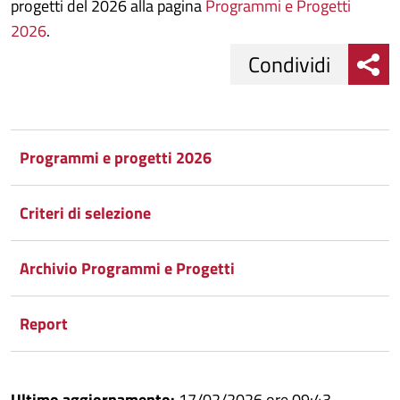
progetti del 2026 alla pagina
Programmi e Progetti
2026
.
Condividi
Condividi
Condividi
su
Programmi e progetti 2026
Facebook
Condividi
su
Criteri di selezione
Condividi
Twitter
su
Google
su
Archivio Programmi e Progetti
Whatsapp
Plus
Report
Ultimo aggiornamento:
17/02/2026 ore 09:43