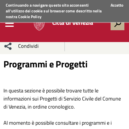
Regione Veneto
ACCEDI AI SERVIZI
Continuando a navigare questo sito acconsenti
Accetto
all'utilizzo dei cookie sul browser come descritto nella
nostra
Cookie Policy
Città di Venezia
Condividi
Condividi
Condividi
Programmi e Progetti
sui social
Condividi
su
network
Facebook
Condividi
su
In questa sezione è possibile trovare tutte le
informazioni sui Progetti di Servizio Civile del Comune
Condividi
Twitter
su
di Venezia, in ordine cronologico.
Facebook
su
Al momento è possibile consultare i programmi e i
Whatsapp