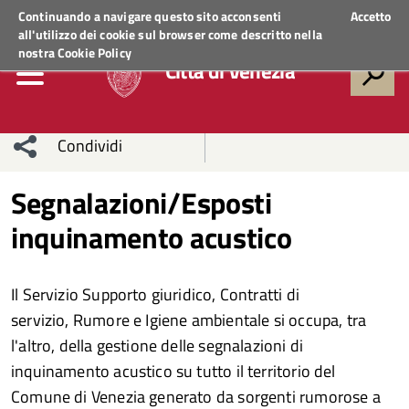
Regione Veneto
ACCEDI AI SERVIZI
Continuando a navigare questo sito acconsenti
Accetto
all'utilizzo dei cookie sul browser come descritto nella
nostra
Cookie Policy
Città di Venezia
Condividi
Condividi
Condividi
Segnalazioni/Esposti
inquinamento acustico
sui social
Condividi
su
network
Facebook
Condividi
su
Il Servizio Supporto giuridico, Contratti di
Condividi
Twitter
su
servizio, Rumore e Igiene ambientale si occupa, tra
l'altro, della gestione delle segnalazioni di
Facebook
su
inquinamento acustico su tutto il territorio del
Comune di Venezia generato da sorgenti rumorose a
Whatsapp