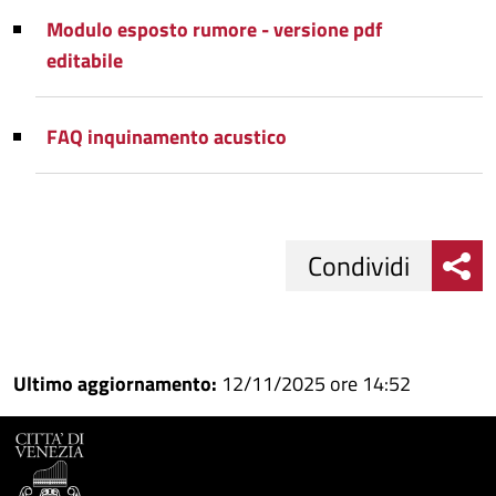
Modulo esposto rumore - versione pdf
editabile
FAQ inquinamento acustico
Condividi
Condividi
Condividi
su
Ultimo aggiornamento:
12/11/2025 ore 14:52
Facebook
Condividi
su
Condividi
Twitter
su