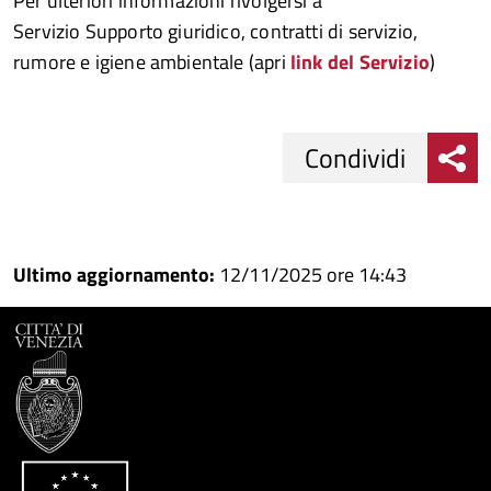
Per ulteriori informazioni rivolgersi a
Servizio Supporto giuridico, contratti di servizio,
rumore e igiene ambientale (apri
link del Servizio
)
Condividi
Condividi
Condividi
su
Ultimo aggiornamento:
12/11/2025 ore 14:43
Facebook
Condividi
su
Condividi
Twitter
su
Google
su
Whatsapp
Plus