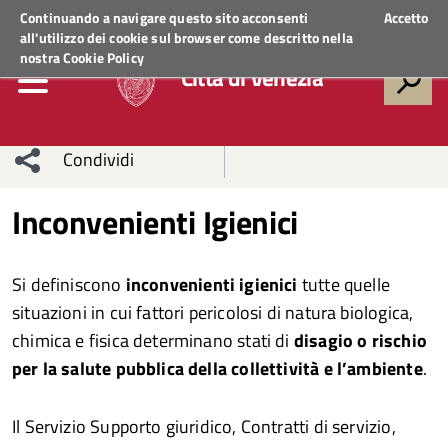
Regione Veneto
ACCEDI AI SERVIZI
Continuando a navigare questo sito acconsenti
Accetto
all'utilizzo dei cookie sul browser come descritto nella
nostra
Cookie Policy
Città di Venezia
Condividi
Condividi
Condividi
Inconvenienti Igienici
sui social
Condividi
su
Si definiscono
inconvenienti igienici
tutte quelle
network
Facebook
Condividi
su
situazioni in cui fattori pericolosi di natura biologica,
chimica e fisica determinano stati di
disagio o rischio
Condividi
Twitter
su
per la salute pubblica della collettività
e
l’ambiente
.
Facebook
su
Il Servizio Supporto giuridico, Contratti di servizio,
Whatsapp