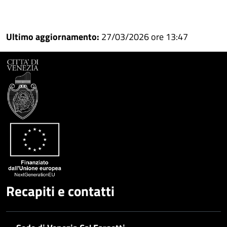
Condividi
Condividi
su
Ultimo aggiornamento:
27/03/2026 ore 13:47
Facebook
Condividi
su
Condividi
Twitter
su
Google
su
Whatsapp
Plus
Recapiti e contatti