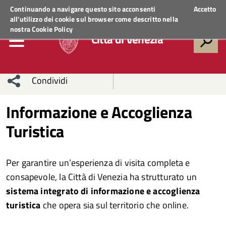
Regione Veneto
ACCEDI AI SERVIZI
Continuando a navigare questo sito acconsenti
Accetto
all'utilizzo dei cookie sul browser come descritto nella
nostra
Cookie Policy
Città di Venezia
Condividi
Condividi
Condividi
Informazione e Accoglienza
Turistica
sui social
Condividi
su
network
Facebook
Condividi
su
Per garantire un’esperienza di visita completa e
Condividi
Twitter
su
consapevole, la Città di Venezia ha strutturato un
sistema integrato di informazione e accoglienza
Facebook
su
turistica
che opera sia sul territorio che online.
Whatsapp