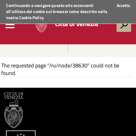
Regione Veneto
ACCEDI AI SERVIZI
Continuando a navigare questo sito acconsenti
Accetto
all'utilizzo dei cookie sul browser come descritto nella
nostra
Cookie Policy
Città di Venezia
The requested page "/ru/node/38630" could not be
found.