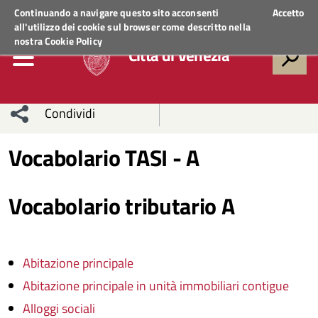
Regione Veneto
ACCEDI AI SERVIZI
Continuando a navigare questo sito acconsenti
Accetto
all'utilizzo dei cookie sul browser come descritto nella
nostra
Cookie Policy
Città di Venezia
Condividi
Condividi
Condividi
Vocabolario TASI - A
sui social
Condividi
su
Vocabolario tributario A
network
Facebook
Condividi
su
Condividi
Twitter
su
Abitazione principale
Facebook
su
Abitazione principale in unità immobiliari contigue
Alloggi sociali
Whatsapp