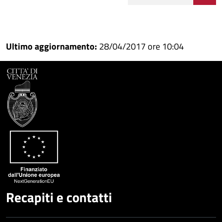
Condividi
Condividi
su
Ultimo aggiornamento:
28/04/2017 ore 10:04
Facebook
Condividi
su
Condividi
Twitter
su
Google
su
Whatsapp
Plus
Recapiti e contatti