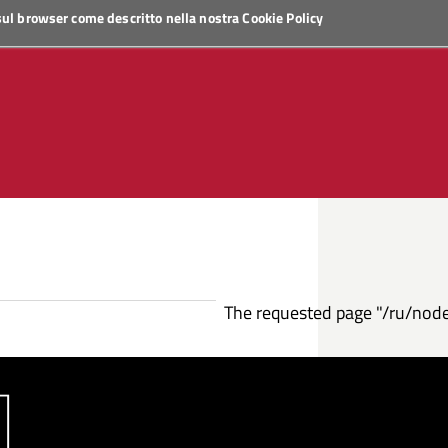
 sul browser come descritto nella nostra
Cookie Policy
The requested page "/ru/nod