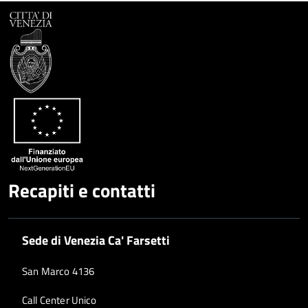
Facebook
Condividi
su
Condividi
Twitter
su
Google
su
Whatsapp
Plus
Recapiti e contatti
Sede di Venezia Ca' Farsetti
San Marco 4136
Call Center Unico