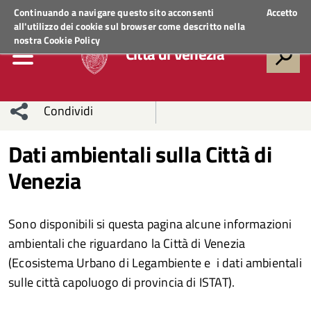
Regione Veneto
ACCEDI AI SERVIZI
Continuando a navigare questo sito acconsenti
Accetto
all'utilizzo dei cookie sul browser come descritto nella
nostra
Cookie Policy
Città di Venezia
Condividi
Condividi
Condividi
Dati ambientali sulla Città di
Venezia
sui social
Condividi
su
network
Facebook
Condividi
su
Sono disponibili si questa pagina alcune informazioni
Condividi
Twitter
su
ambientali che riguardano la Città di Venezia
(Ecosistema Urbano di Legambiente e i dati ambientali
Facebook
su
sulle città capoluogo di provincia di ISTAT).
Whatsapp