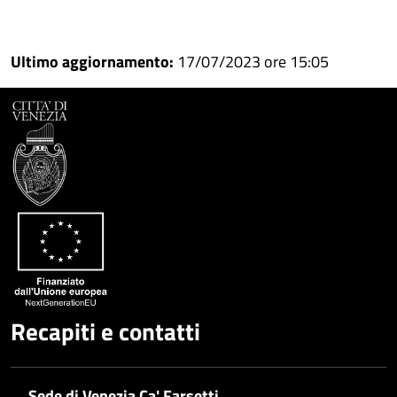
Condividi
Condividi
su
Ultimo aggiornamento:
17/07/2023 ore 15:05
Facebook
Condividi
su
Condividi
Twitter
su
Google
su
Whatsapp
Plus
Recapiti e contatti
Sede di Venezia Ca' Farsetti