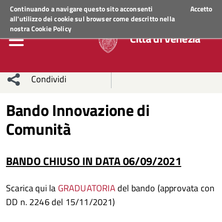
Regione Veneto
ACCEDI AI SERVIZI
Continuando a navigare questo sito acconsenti
Accetto
all'utilizzo dei cookie sul browser come descritto nella
nostra
Cookie Policy
Città di Venezia
Condividi
Condividi
Condividi
Bando Innovazione di
Comunità
sui social
Condividi
su
network
Facebook
Condividi
su
BANDO CHIUSO IN DATA 06/09/2021
Condividi
Twitter
su
Scarica qui la
GRADUATORIA
del bando (approvata con
Facebook
su
DD n. 2246 del 15/11/2021)
Whatsapp