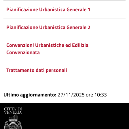
Condividi
su
Pianificazione Urbanistica Generale 1
Facebook
Condividi
su
Pianificazione Urbanistica Generale 2
Condividi
Twitter
su
Google
su
Convenzioni Urbanistiche ed Edilizia
Convenzionata
Whatsapp
Plus
Trattamento dati personali
Ultimo aggiornamento:
27/11/2025 ore 10:33