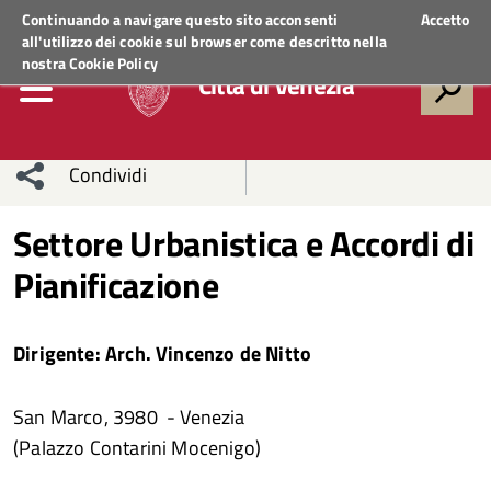
Regione Veneto
ACCEDI AI SERVIZI
Continuando a navigare questo sito acconsenti
Accetto
all'utilizzo dei cookie sul browser come descritto nella
nostra
Cookie Policy
Città di Venezia
Condividi
Condividi
Condividi
Settore Urbanistica e Accordi di
Pianificazione
sui social
Condividi
su
network
Facebook
Condividi
su
Dirigente: Arch. Vincenzo de Nitto
Condividi
Twitter
su
San Marco, 3980 - Venezia
Facebook
su
(Palazzo Contarini Mocenigo)
Whatsapp