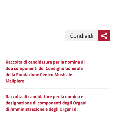
Condividi
Condividi
Condividi
su
Raccolta di candidature per la nomina di
due componenti del Consiglio Generale
Facebook
Condividi
su
della Fondazione Centro Musicale
Condividi
Twitter
su
Malipiero
Google
su
Raccolta di candidature per la nomina e
designazione di componenti degli Organi
Whatsapp
Plus
di Amministrazione e degli Organi di