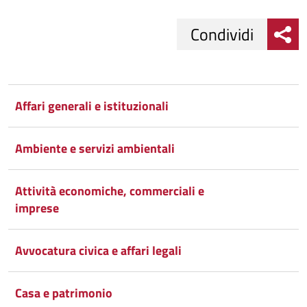
Condividi
Condividi
Condividi
su
Affari generali e istituzionali
Facebook
Condividi
su
Ambiente e servizi ambientali
Condividi
Twitter
su
Google
su
Attività economiche, commerciali e
imprese
Whatsapp
Plus
Avvocatura civica e affari legali
Casa e patrimonio