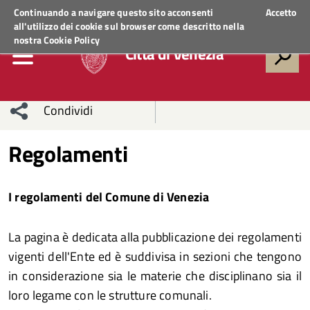
Regione Veneto
ACCEDI AI SERVIZI
Continuando a navigare questo sito acconsenti
Accetto
all'utilizzo dei cookie sul browser come descritto nella
nostra
Cookie Policy
Città di Venezia
Condividi
Condividi
Condividi
Regolamenti
sui social
Condividi
su
I regolamenti del Comune di Venezia
network
Facebook
Condividi
su
La pagina è dedicata alla pubblicazione dei regolamenti
Condividi
Twitter
su
vigenti dell'Ente ed è suddivisa in sezioni che tengono
Facebook
su
in considerazione sia le materie che disciplinano sia il
loro legame con le strutture comunali.
Whatsapp