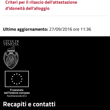
Condividi
su
Criteri per il rilascio dell'attestazione
d'idoneità dell'alloggio
Facebook
Condividi
su
Condividi
Twitter
su
Ultimo aggiornamento:
27/09/2016 ore 11:36
Google
su
Whatsapp
Plus
Recapiti e contatti