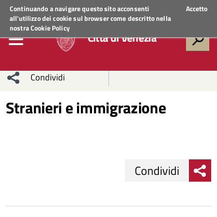
Regione Veneto
ACCEDI AI SERVIZI
Continuando a navigare questo sito acconsenti
Accetto
all'utilizzo dei cookie sul browser come descritto nella
nostra
Cookie Policy
Città di Venezia
Condividi
Condividi
Condividi
Stranieri e immigrazione
sui social
Condividi
su
network
Facebook
Condividi
su
Condividi
Twitter
su
Condividi
Facebook
su
Condividi
Whatsapp