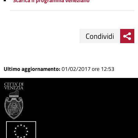
Scarica il programma veneziano
Condividi
Condividi
Condividi
su
Ultimo aggiornamento:
01/02/2017 ore 12:53
Facebook
Condividi
su
Condividi
Twitter
su
Google
su
Whatsapp
Plus