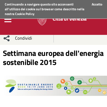
Regione Veneto
ACCEDI AI SERVIZI
Continuando a navigare questo sito acconsenti
Accetto
all'utilizzo dei cookie sul browser come descritto nella
nostra
Cookie Policy
Città di Venezia
Condividi
Condividi
Condividi
Settimana europea dell'energia
sostenibile 2015
sui social
Condividi
su
network
Facebook
Condividi
su
Condividi
Twitter
su
Facebook
su
Whatsapp