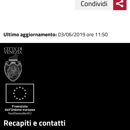
Condividi
Condividi
Condividi
su
Ultimo aggiornamento:
03/06/2019 ore 11:50
Facebook
Condividi
su
Condividi
Twitter
su
Google
su
Whatsapp
Plus
Recapiti e contatti