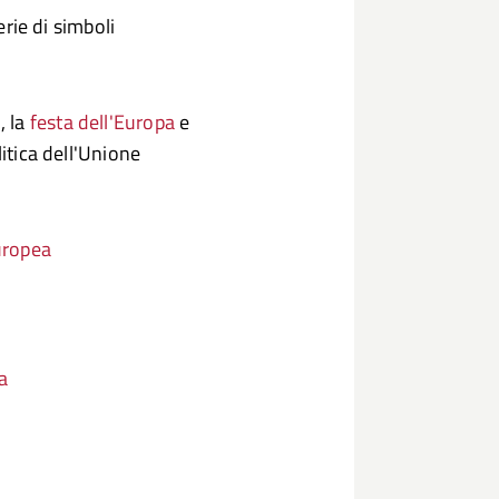
rie di simboli
o
, la
festa dell'Europa
e
litica dell'Unione
europea
a