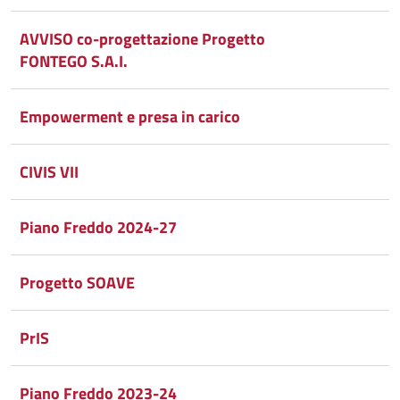
Condividi
su
AVVISO co-progettazione Progetto
FONTEGO S.A.I.
Facebook
Condividi
su
Condividi
Twitter
su
Empowerment e presa in carico
Google
su
CIVIS VII
Whatsapp
Plus
Piano Freddo 2024-27
Progetto SOAVE
PrIS
Piano Freddo 2023-24