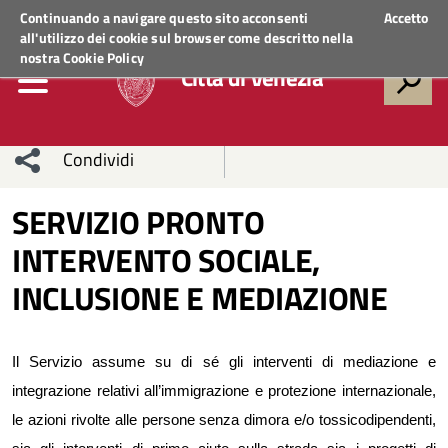
Regione Veneto
ACCEDI AI SERVIZI
Continuando a navigare questo sito acconsenti
Accetto
all'utilizzo dei cookie sul browser come descritto nella
nostra
Cookie Policy
Città di Venezia
Condividi
Condividi
Condividi
SERVIZIO PRONTO
INTERVENTO SOCIALE,
sui social
Condividi
su
INCLUSIONE E MEDIAZIONE
network
Facebook
Condividi
su
Condividi
Twitter
su
Il Servizio assume su di sé gli interventi di mediazione e
Facebook
su
integrazione relativ
i
all’immigrazione e protezione internazionale,
le azioni rivolte alle persone senza dimora e/o tossicodipendenti,
Whatsapp