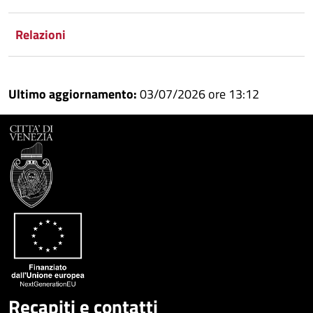
Condividi
Twitter
su
Google
su
Relazioni
Whatsapp
Plus
Ultimo aggiornamento:
03/07/2026 ore 13:12
Recapiti e contatti