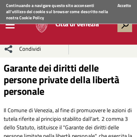
Regione Veneto
ACCEDI AI SERVIZI
Continuando a navigare questo sito acconsenti
Accetto
all'utilizzo dei cookie sul browser come descritto nella
nostra
Cookie Policy
Città di Venezia
Condividi
Condividi
Condividi
Garante dei diritti delle
persone private della libertà
sui social
Condividi
su
personale
network
Facebook
Condividi
su
Condividi
Twitter
su
Il Comune di Venezia, al fine di promuovere le azioni di
tutela riferite al principio stabilito dall'art. 2 comma 3
Facebook
su
dello Statuto, istituisce il "Garante dei diritti delle
Whatsapp
persone limitate nella libertà personale", che esercita la