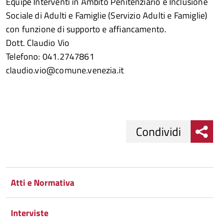
Equipe Interventi in Ambito Penitenziario e Inclusione
Sociale di Adulti e Famiglie (Servizio Adulti e Famiglie)
con funzione di supporto e affiancamento.
Dott. Claudio Vio
Telefono: 041.2747861
claudio.vio@comune.venezia.it
Condividi
Condividi
Condividi
su
Atti e Normativa
Facebook
Condividi
su
Interviste