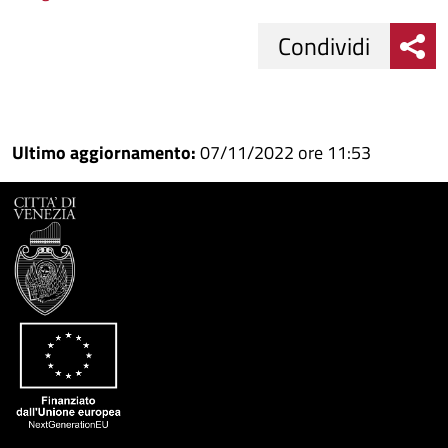
Condividi
Condividi
Condividi
su
Ultimo aggiornamento:
07/11/2022 ore 11:53
Facebook
Condividi
su
Condividi
Twitter
su
Google
su
Whatsapp
Plus