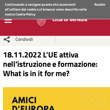
Regione Veneto
ACCEDI AI SERVIZI
Continuando a navigare questo sito acconsenti
Accetto
all'utilizzo dei cookie sul browser come descritto nella
nostra
Cookie Policy
Città di Venezia
Condividi
Condividi
Condividi
18.11.2022 L'UE attiva
nell'istruzione e formazione:
sui social
Condividi
su
What is in it for me?
network
Facebook
Condividi
su
Condividi
Twitter
su
Facebook
su
Whatsapp