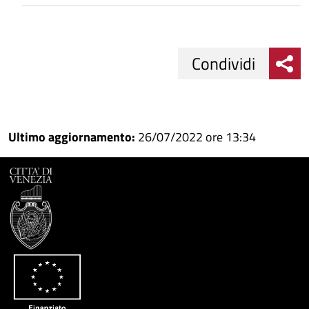
Condividi
Condividi
Condividi
su
Ultimo aggiornamento:
26/07/2022 ore 13:34
Facebook
Condividi
su
Condividi
Twitter
su
Google
su
Whatsapp
Plus