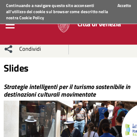
Regione Veneto
ACCEDI AI SERVIZI
Continuando a navigare questo sito acconsenti
Accetto
all'utilizzo dei cookie sul browser come descritto nella
nostra
Cookie Policy
Città di Venezia
Condividi
Condividi
Condividi
Slides
sui social
Condividi
su
Strategie intelligenti per il turismo sostenibile in
network
Facebook
Condividi
su
destinazioni culturali movimentate
Condividi
Twitter
su
Facebook
su
Whatsapp