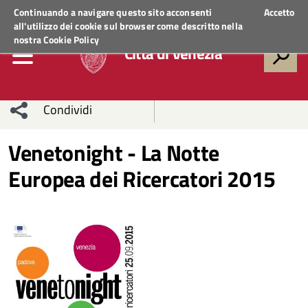
Regione Veneto
ACCEDI AI SERVIZI
Continuando a navigare questo sito acconsenti
Accetto
all'utilizzo dei cookie sul browser come descritto nella
nostra
Cookie Policy
Città di Venezia
Condividi
Condividi
Condividi
Venetonight - La Notte
Europea dei Ricercatori 2015
sui social
Condividi
su
network
Facebook
Condividi
su
Condividi
Twitter
su
Facebook
su
Whatsapp