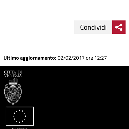
Condividi
Condividi
Condividi
su
Ultimo aggiornamento:
02/02/2017 ore 12:27
Facebook
Condividi
su
Condividi
Twitter
su
Google
su
Whatsapp
Plus