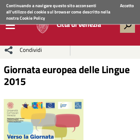
Regione Veneto
ACCEDI AI SERVIZI
Continuando a navigare questo sito acconsenti
Accetto
all'utilizzo dei cookie sul browser come descritto nella
nostra
Cookie Policy
Città di Venezia
Condividi
Condividi
Condividi
Giornata europea delle Lingue
2015
sui social
Condividi
su
network
Facebook
Condividi
su
Condividi
Twitter
su
Facebook
su
Whatsapp