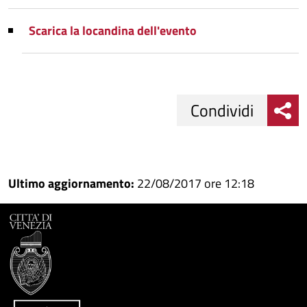
Scarica la locandina dell'evento
Condividi
Condividi
Condividi
su
Ultimo aggiornamento:
22/08/2017 ore 12:18
Facebook
Condividi
su
Condividi
Twitter
su
Google
su
Whatsapp
Plus