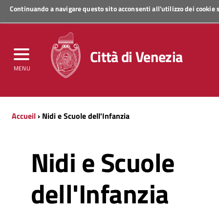
Continuando a navigare questo sito acconsenti all'utilizzo dei cookie
Regione Veneto
Città di Venezia
MENU
Accueil
› Nidi e Scuole dell'Infanzia
Nidi e Scuole
dell'Infanzia