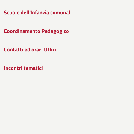
Facebook
Condividi
su
Scuole dell'Infanzia comunali
Twitter
su
Google
Coordinamento Pedagogico
Plus
Contatti ed orari Uffici
Incontri tematici