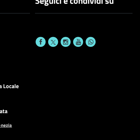
Seguici e condividi su
a Locale
cata
enezia