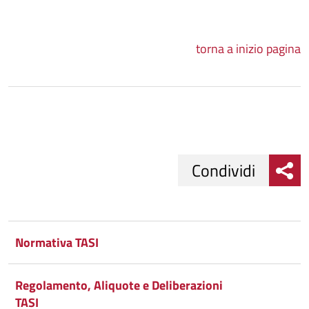
torna a inizio pagina
Condividi
Condividi
Condividi
su
Normativa TASI
Facebook
Condividi
su
Regolamento, Aliquote e Deliberazioni
Condividi
Twitter
su
TASI