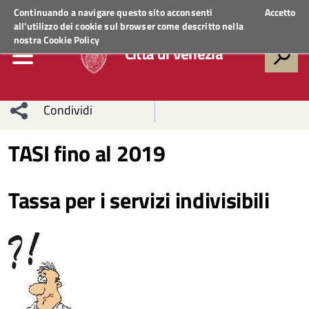
Regione Veneto
ACCEDI AI SERVIZI
Continuando a navigare questo sito acconsenti
Accetto
all'utilizzo dei cookie sul browser come descritto nella
nostra
Cookie Policy
Città di Venezia
Condividi
Condividi
Condividi
TASI fino al 2019
sui social
Condividi
su
Tassa per i servizi indivisibili
network
Facebook
Condividi
su
Condividi
Twitter
su
Facebook
su
Whatsapp