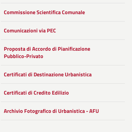
Facebook
Condividi
su
Commissione Scientifica Comunale
Twitter
su
Google
Comunicazioni via PEC
Plus
Proposta di Accordo di Pianificazione
Pubblico-Privato
Certificati di Destinazione Urbanistica
Certificati di Credito Edilizio
Archivio Fotografico di Urbanistica - AFU