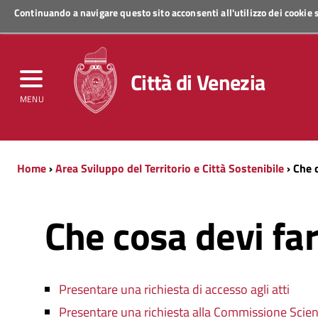
Continuando a navigare questo sito acconsenti all'utilizzo dei cookie
Regione Veneto
Città di Venezia
MENU
Home
›
Area Sviluppo del Territorio e Città Sostenibile
› Che 
Che cosa devi fa
Presentare una richiesta di accesso agli atti
Presentare una richiesta alla Commissione Scie