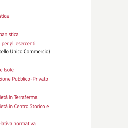
stica
banistica
r gli esercenti
rtello Unico Commercio)
e Isole
zione Pubblico-Privato
ietà in Terraferma
ietà in Centro Storico e
relativa normativa