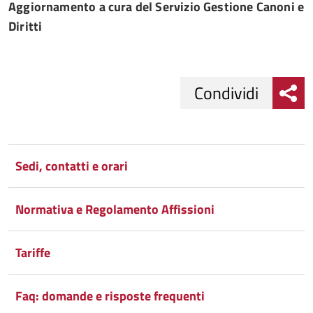
Aggiornamento a cura del Servizio Gestione Canoni e
Diritti
Condividi
Condividi
Condividi
su
Sedi, contatti e orari
Facebook
Condividi
su
Normativa e Regolamento Affissioni
Condividi
Twitter
su
Google
su
Tariffe
Whatsapp
Plus
Faq: domande e risposte frequenti