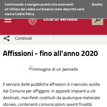
Regione Veneto
ACCEDI AI SERVIZI
Continuando a navigare questo sito acconsenti
Accetto
all'utilizzo dei cookie sul browser come descritto nella
nostra
Cookie Policy
Città di Venezia
Condividi
Condividi
Condividi
Affissioni - fino all'anno 2020
sui social
Condividi
su
network
Facebook
Condividi
su
Condividi
Twitter
su
Il servizio delle pubbliche affissioni è il servizio svolto
dal Comune per affiggere, in appositi impianti a ciò
Facebook
su
destinati, manifesti costituiti da qualunque materiale
Whatsapp
idoneo, contenenti comunicazioni aventi finalità