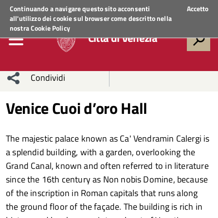
Regione Veneto
ACCEDI AI SERVIZI
Continuando a navigare questo sito acconsenti
Accetto
all'utilizzo dei cookie sul browser come descritto nella
nostra
Cookie Policy
Città di Venezia
Condividi
Condividi
Condividi
Venice Cuoi d’oro Hall
sui social
Condividi
su
The majestic palace known as Ca' Vendramin Calergi is
network
Facebook
Condividi
su
a splendid building, with a garden, overlooking the
Grand Canal, known and often referred to in literature
Condividi
Twitter
su
since the 16th century as Non nobis Domine, because
Facebook
su
of the inscription in Roman capitals that runs along
the ground floor of the façade. The building is rich in
Whatsapp