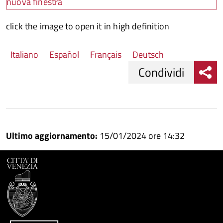
click the image to open it in high definition
Italiano
Español
Français
Deutsch
Condividi
Condividi
Condividi
su
Ultimo aggiornamento:
15/01/2024 ore 14:32
Facebook
Condividi
su
Condividi
Twitter
su
Google
su
Whatsapp
Plus