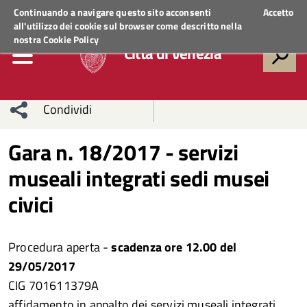
Regione Veneto
ACCEDI AI SERVIZI
Continuando a navigare questo sito acconsenti
Accetto
all'utilizzo dei cookie sul browser come descritto nella
nostra
Cookie Policy
Città di Venezia
Condividi
Condividi
Condividi
Gara n. 18/2017 - servizi
museali integrati sedi musei
sui social
Condividi
su
civici
network
Facebook
Condividi
su
Condividi
Twitter
su
Procedura aperta -
scadenza ore 12.00 del
29/05/2017
Facebook
su
CIG 701611379A
Whatsapp
affidamento in appalto dei servizi museali integrati