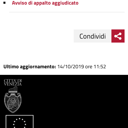
Avviso di appalto aggiudicato
Condividi
Condividi
Condividi
su
Ultimo aggiornamento:
14/10/2019 ore 11:52
Facebook
Condividi
su
Condividi
Twitter
su
Google
su
Whatsapp
Plus