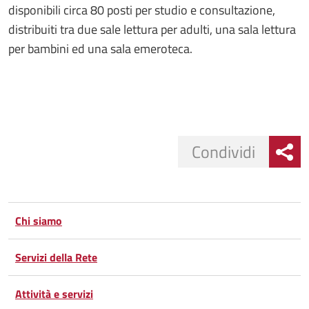
disponibili circa 80 posti per studio e consultazione,
distribuiti tra due sale lettura per adulti, una sala lettura
per bambini ed una sala emeroteca.
Condividi
Condividi
Condividi
su
Chi siamo
Facebook
Condividi
su
Servizi della Rete
Condividi
Twitter
su
Attività e servizi