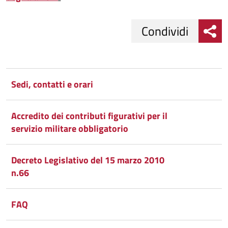
Condividi
Condividi
Condividi
su
Sedi, contatti e orari
Facebook
Condividi
su
Accredito dei contributi figurativi per il
Condividi
Twitter
su
servizio militare obbligatorio
Google
su
Decreto Legislativo del 15 marzo 2010
Whatsapp
Plus
n.66
FAQ