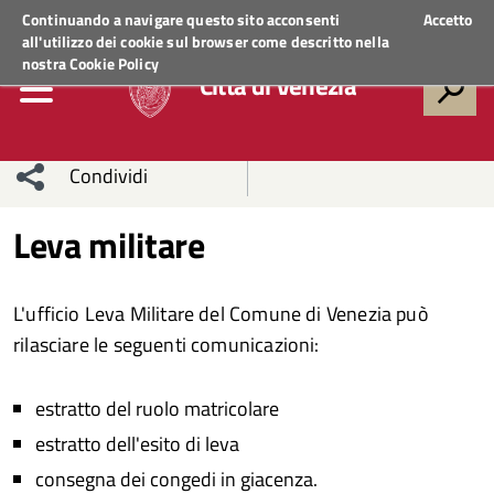
Regione Veneto
ACCEDI AI SERVIZI
Continuando a navigare questo sito acconsenti
Accetto
all'utilizzo dei cookie sul browser come descritto nella
nostra
Cookie Policy
Città di Venezia
Condividi
Condividi
Condividi
Leva militare
sui social
Condividi
su
L'ufficio Leva Militare del Comune di Venezia può
network
Facebook
Condividi
su
rilasciare le seguenti comunicazioni:
Condividi
Twitter
su
estratto del ruolo matricolare
Facebook
su
estratto dell'esito di leva
consegna dei congedi in giacenza.
Whatsapp