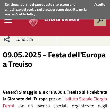
Regione Veneto
ACCEDI AI SERVIZI
Continuando a navigare questo sito acconsenti
Accetto
all'utilizzo dei cookie sul browser come descritto nella
nostra
Cookie Policy
Città di Venezia
Condividi
Condividi
Condividi
09.05.2025 - Festa dell'Europa
a Treviso
sui social
Condividi
su
network
Facebook
Condividi
su
Condividi
Twitter
su
Venerdì 9 maggio
alle ore
8.30
a Treviso
si è celebrata
Facebook
su
la
Giornata dell'Europa
presso l'
Istituto Statale Giorgio
Fermi
con un evento speciale organizzato dagli
Whatsapp