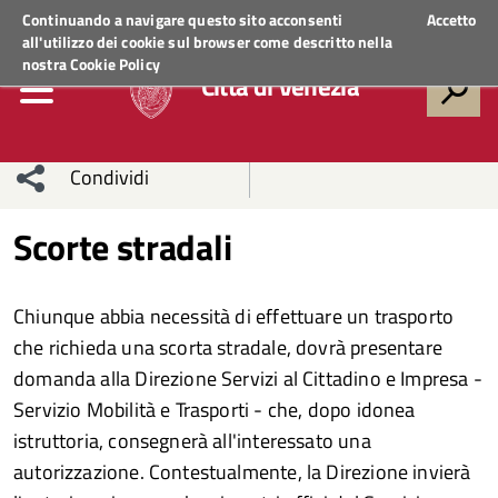
Regione Veneto
ACCEDI AI SERVIZI
Continuando a navigare questo sito acconsenti
Accetto
all'utilizzo dei cookie sul browser come descritto nella
nostra
Cookie Policy
Città di Venezia
Condividi
Condividi
Condividi
Scorte stradali
sui social
Condividi
su
Chiunque abbia necessità di effettuare un trasporto
network
Facebook
Condividi
su
che richieda una scorta stradale, dovrà presentare
domanda alla Direzione Servizi al Cittadino e Impresa -
Condividi
Twitter
su
Servizio Mobilità e Trasporti - che, dopo idonea
Facebook
su
istruttoria, consegnerà all'interessato una
autorizzazione. Contestualmente, la Direzione invierà
Whatsapp